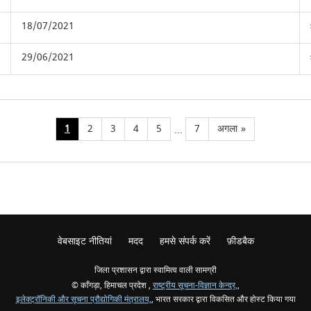
18/07/2021
29/06/2021
1
2
3
4
5
7
अगला
»
...
वेबसाइट नीतियां
मदद
हमसे संपर्क करें
फ़ीडबैक
जिला प्रशासन द्वारा स्वामित्व वाली सामग्री
© काँगड़ा, हिमाचल प्रदेश ,
राष्ट्रीय सूचना-विज्ञान केन्द्र,
,
इलेक्‍ट्रॉनिकी और सूचना प्रौद्योगिकी मंत्रालय,
, भारत सरकार द्वारा विकसित और होस्ट किया गया