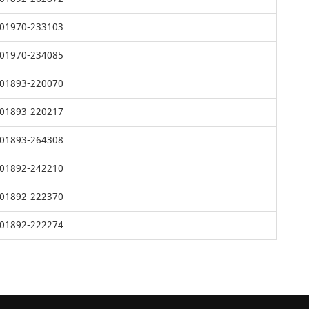
01970-233103
01970-234085
01893-220070
01893-220217
01893-264308
01892-242210
01892-222370
01892-222274