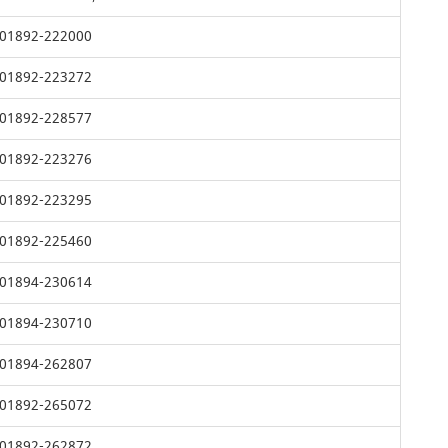
01892-222000
01892-223272
01892-228577
01892-223276
01892-223295
01892-225460
01894-230614
01894-230710
01894-262807
01892-265072
01892-262872