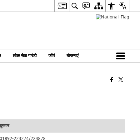
र
लोक सेवा गारंटी
फॉर्म
योजनाएं
दूरभाष
01892-223274/224878